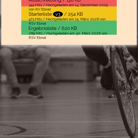
Ausschreibung / 130 KB
344 Hits / Hochgeladen am 14. Dezember 2025
von RV Ebnat
Starterliste
v3
/ 254 KB
473 Hits / Hochgeladen am 15. März 2026 von
RSV Ebnat
Ergebnisliste / 620 KB
269 Hits / Hochgeladen am 30. März 2026 von
RSV Ebnat