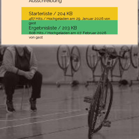
Ausschreibung
Starterliste / 204 KB
467 Hits / Hochgeladen am 29. Januar 2026 von
gast
Ergebnisliste / 203 KB
608 Hits / Hochgeladen am 07. Februar 2026
von gast